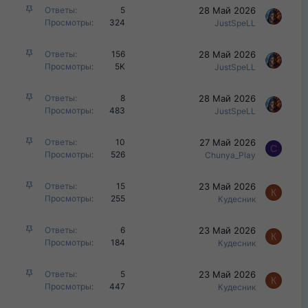
р
З
28 Май 2026
Ответы
5
е
е
а
Просмотры
324
JustSpeLL
н
п
к
о
л
р
З
28 Май 2026
Ответы
156
е
е
а
Просмотры
5K
JustSpeLL
н
п
к
о
л
р
З
28 Май 2026
Ответы
8
е
е
а
Просмотры
483
JustSpeLL
н
п
к
о
л
р
З
27 Май 2026
Ответы
10
е
е
C
а
Просмотры
526
Chunya_Play
н
п
к
о
л
р
З
23 Май 2026
Ответы
15
е
е
К
а
Просмотры
255
Кудесник
н
п
к
о
л
р
З
23 Май 2026
Ответы
6
е
е
К
а
Просмотры
184
Кудесник
н
п
к
о
л
р
З
23 Май 2026
Ответы
5
е
е
К
а
Просмотры
447
Кудесник
н
п
к
о
л