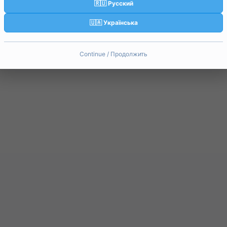
🇷🇺 Русский
🇺🇦 Українська
Continue / Продолжить