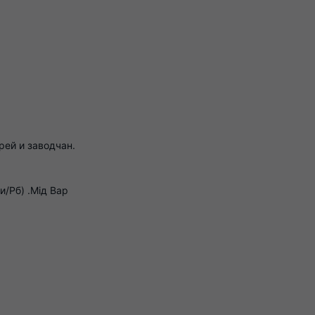
рей и заводчан.
и/Рб) .Мід Вар