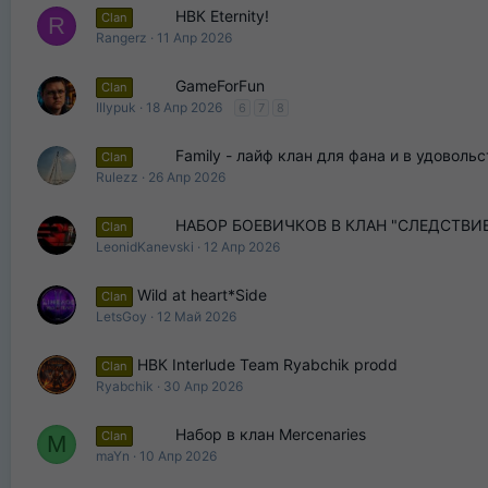
НВК Eternity!
Clan
R
Rangerz
11 Апр 2026
GameForFun
Clan
IIIypuk
18 Апр 2026
6
7
8
Family - лайф клан для фана и в удовольс
Clan
Rulezz
26 Апр 2026
НАБОР БОЕВИЧКОВ В КЛАН "СЛЕДСТВИЕ
Clan
LeonidKanevski
12 Апр 2026
Wild at heart*Side
Clan
LetsGoy
12 Май 2026
НВК Interlude Team Ryabchik prodd
Clan
Ryabchik
30 Апр 2026
Набор в клан Mercenaries
Clan
M
maYn
10 Апр 2026