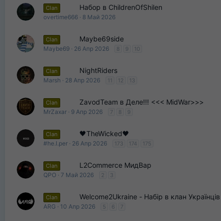
Набор в ChildrenOfShilen
Clan
overtime666
8 Май 2026
Maybe69side
Clan
Maybe69
26 Апр 2026
8
9
10
NightRiders
Clan
Marsh
28 Апр 2026
11
12
13
ZavodTeam в Деле!!! <<< MidWar>>>
Clan
MrZaxar
9 Апр 2026
7
8
9
🖤TheWicked🖤
Clan
#he.l.per
26 Апр 2026
173
174
175
L2Commerce МидВар
Clan
QPO
7 Май 2026
2
3
Welcome2Ukraine - Набір в клан Українців
Clan
ARG
10 Апр 2026
5
6
7