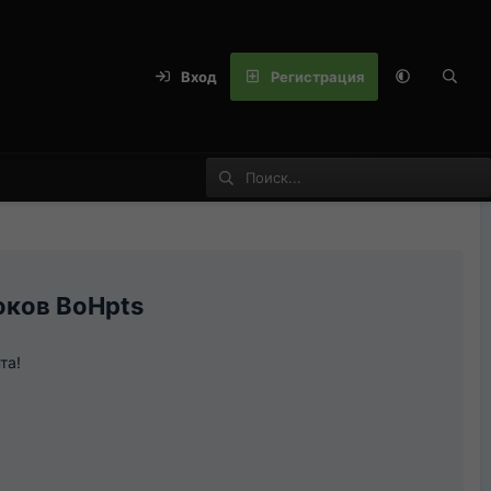
Вход
Регистрация
оков BoHpts
та!