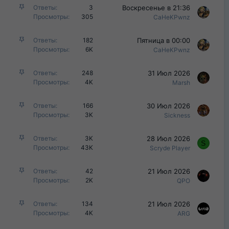
р
З
Воскресенье в 21:36
Ответы
3
е
е
а
Просмотры
305
CaHeKPwnz
н
п
к
о
л
р
З
Пятница в 00:00
Ответы
182
е
е
а
Просмотры
6K
CaHeKPwnz
н
п
к
о
л
р
З
31 Июл 2026
Ответы
248
е
е
а
Просмотры
4K
Marsh
н
п
к
о
л
р
З
30 Июл 2026
Ответы
166
е
е
а
Просмотры
3K
Sickness
н
п
к
о
л
р
З
28 Июл 2026
Ответы
3K
е
е
S
а
Просмотры
43K
Scryde Player
н
п
к
о
л
р
З
21 Июл 2026
Ответы
42
е
е
а
Просмотры
2K
QPO
н
п
к
о
л
р
З
21 Июл 2026
Ответы
134
е
е
а
Просмотры
4K
ARG
н
п
к
о
л