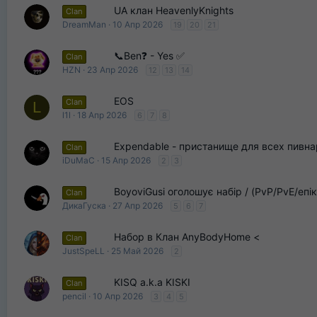
UA клан HeavenlyKnights
Clan
DreamMan
10 Апр 2026
19
20
21
📞Ben❓ - Yes ✅
Clan
HZN
23 Апр 2026
12
13
14
EOS
Clan
L
l1l
18 Апр 2026
6
7
8
Expendable - пристанище для всех пивна
Clan
iDuMaC
15 Апр 2026
2
3
BoyoviGusi оголошує набір / (PvP/PvE/епік
Clan
ДикаГуска
27 Апр 2026
5
6
7
Набор в Клан AnyBodyHome <
Clan
JustSpeLL
25 Май 2026
2
KISQ a.k.a KISKI
Clan
pencil
10 Апр 2026
3
4
5