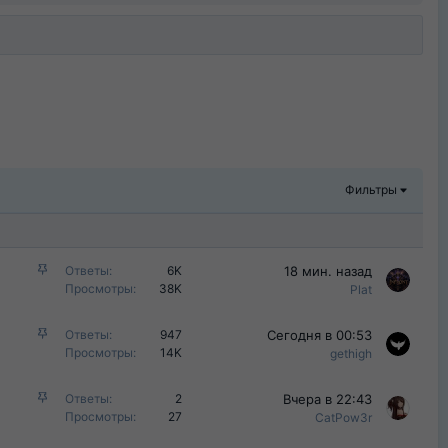
Фильтры
З
18 мин. назад
Ответы
6K
а
Просмотры
38K
Plat
к
р
З
Сегодня в 00:53
Ответы
947
е
а
Просмотры
14K
gethigh
п
к
л
р
З
Вчера в 22:43
Ответы
2
е
е
а
Просмотры
27
CatPow3r
н
п
к
о
л