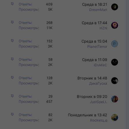
р
З
Среда в 18:21
Ответы
409
е
е
а
Просмотры
5K
DreamMan
н
п
к
о
л
р
З
Среда в 17:44
Ответы
268
е
е
а
Просмотры
11K
HZN
н
п
к
о
л
р
З
Среда в 15:04
Ответы
152
е
е
P
а
Просмотры
3K
PlanetTerror
н
п
к
о
л
р
З
Среда в 11:09
Ответы
58
е
е
а
Просмотры
2K
iDuMaC
н
п
к
о
л
р
З
Вторник в 14:48
Ответы
128
е
е
а
Просмотры
2K
ДикаГуска
н
п
к
о
л
р
З
Вторник в 09:20
Ответы
29
е
е
а
Просмотры
457
JustSpeLL
н
п
к
о
л
р
З
Понедельник в 13:42
Ответы
82
е
е
а
Просмотры
2K
Rocketq_q
н
п
к
о
л