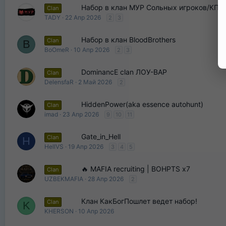
Набор в клан МУР Сольных игроков/КП.
Clan
TADY
22 Апр 2026
2
3
Набор в клан BloodBrothers
Clan
B
BoOmeR
10 Апр 2026
2
3
DominancE clan ЛОУ-ВАР
Clan
DelensfaR
2 Май 2026
2
HiddenPower(aka essence autohunt)
Clan
imad
23 Апр 2026
9
10
11
Gate_in_Hell
Clan
H
HellVS
19 Апр 2026
3
4
5
🔥 MAFIA recruiting | BOHPTS x7
Clan
UZBEKMAFIA
28 Апр 2026
2
Клан КакБогПошлет ведет набор!
Clan
K
KHERSON
10 Апр 2026