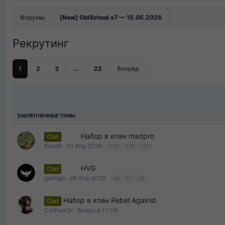
Форумы
[New] OldSchool x7 — 15.05.2026
Рекрутинг
1
2
3
...
22
Вперёд
Набор в клан madpro
Clan
fisheR
10 Апр 2026
318
319
320
HVG
Clan
gethigh
26 Апр 2026
46
47
48
Набор в клан Rebel Against
Clan
CatPow3r
Вчера в 17:09