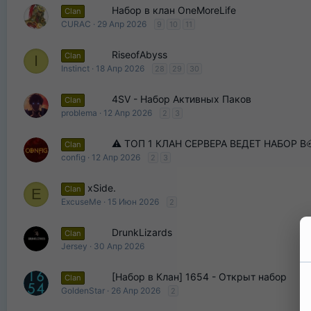
Набор в клан OneMoreLife
Clan
CURAC
29 Апр 2026
9
10
11
RiseofAbyss
Clan
I
Instinct
18 Апр 2026
28
29
30
4SV - Набор Активных Паков
Clan
problema
12 Апр 2026
2
3
⚠️ ТОП 1 КЛАН СЕРВЕРА ВЕДЕТ НАБОР В
Clan
config
12 Апр 2026
2
3
xSide.
Clan
E
ExcuseMe
15 Июн 2026
2
DrunkLizards
Clan
Jersey
30 Апр 2026
[Набор в Клан] 1654 - Открыт набор
Clan
GoldenStar
26 Апр 2026
2