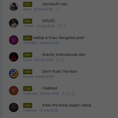
blockbuff clan
Clan
zelya
26 Апр 2026
2
EXILED
Clan
TYPAH
10 Апр 2026
2
3
Набор в Клан GangsterLand!
Clan
V
VDV1992
29 Май 2026
Gravity International clan
Clan
Cloud
25 Апр 2026
2
3
Don't Push The Koni
Clan
Белый
5 Май 2026
FireWind
Clan
К
Кудесник
10 Апр 2026
2
3
4
Клан Kryvbass ведёт набор
Clan
Ludoman
10 Апр 2026