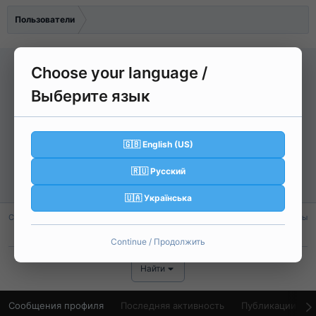
Пользователи
Choose your language /
A
Выберите язык
Ambasador
🇬🇧 English (US)
No Grade
🇷🇺 Русский
Регистрация
13 Дек 2025
Активность
Вчера в 20:25
🇺🇦 Українська
Сообщения
Реакции
Баллы
2
0
1
Continue / Продолжить
Найти
Сообщения профиля
Последняя активность
Публикации