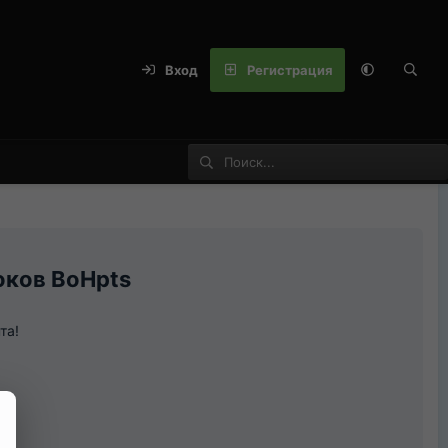
Вход
Регистрация
оков BoHpts
та!