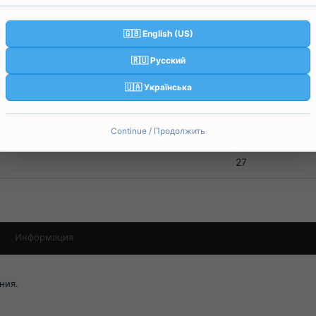
🇬🇧 English (US)
🇷🇺 Русский
🇺🇦 Українська
Continue / Продолжить
Реакции
27
Информация
ния.