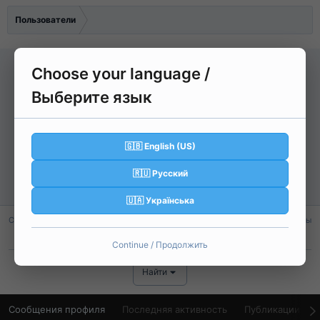
Пользователи
Choose your language /
G
Выберите язык
GoVegas
🇬🇧 English (US)
No Grade
🇷🇺 Русский
Регистрация
18 Май 2026
Активность
Пятница в 11:39
🇺🇦 Українська
Сообщения
Реакции
Баллы
1
0
1
Continue / Продолжить
Найти
Сообщения профиля
Последняя активность
Публикации