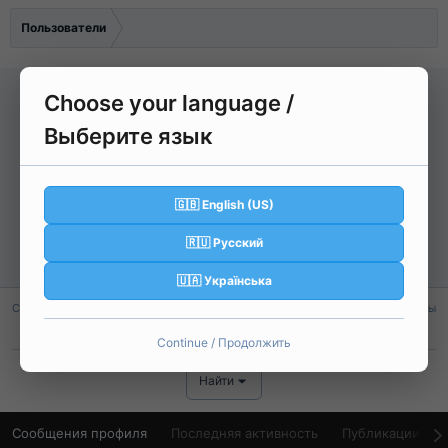
Пользователи
Choose your language /
H
Выберите язык
Harrison
🇬🇧 English (US)
No Grade
🇷🇺 Русский
Регистрация
5 Дек 2025
Активность
Сегодня в 00:49
🇺🇦 Українська
Сообщения
Реакции
Баллы
17
5
3
Continue / Продолжить
Найти
Сообщения профиля
Последняя активность
Публикации