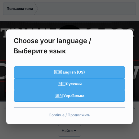
Пользователи
Choose your language /
Выберите язык
iDuMaC
Clan Leader
🇬🇧 English (US)
A Grade
·
33
·
Из
Красногвардейское
🇷🇺 Русский
Регистрация
26 Июн 2025
Активность
34 мин. назад
·
Просматривает тему
Описание
🇺🇦 Українська
Сообщения
Реакции
Баллы
385
17
18
Continue / Продолжить
Найти