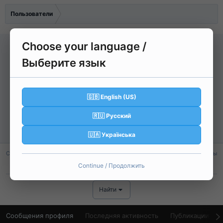
Пользователи
Choose your language /
Q
Выберите язык
qwd
🇬🇧 English (US)
D Grade
🇷🇺 Русский
Регистрация
22 Апр 2026
Активность
Вчера в 14:10
🇺🇦 Українська
Сообщения
Реакции
Баллы
32
1
8
Continue / Продолжить
Найти
Сообщения профиля
Последняя активность
Публикации