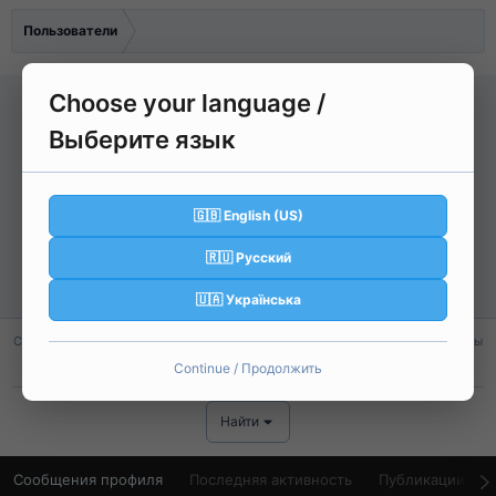
Пользователи
Choose your language /
R
Выберите язык
rndr
🇬🇧 English (US)
No Grade
🇷🇺 Русский
Регистрация
2 Май 2026
Активность
Вчера в 09:00
🇺🇦 Українська
Сообщения
Реакции
Баллы
1
0
1
Continue / Продолжить
Найти
Сообщения профиля
Последняя активность
Публикации