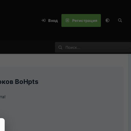
Вход
Регистрация
оков BoHpts
та!