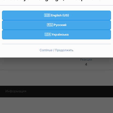
🇬🇧 English (US)
🇷🇺 Русский
🇺🇦 Українська
Continue / Продолжить
Реакции
4
Информация
.