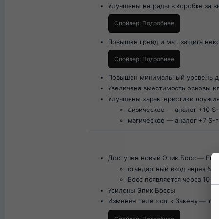
Улучшены награды в коробке за в
Спойлер:
Подробнее
Повышен грейд и маг. защита не
Спойлер:
Подробнее
Повышен минимальный уровень д
Увеличена вместимость основы кл
Улучшены характеристики оружия
физическое — аналог +10 S
магическое — аналог +7 S-
Доступен новый Эпик Босс — Frint
стандартный вход через NPC
Босс появляется через 10 м
Усилены Эпик Боссы
Изменён телепорт к Закену — тепе
Спойлер:
Подробнее