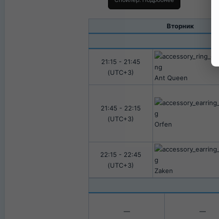
Вторник​
21:15 - 21:45
(UTC+3)​
Ant Queen
21:45 - 22:15
(UTC+3)​
Orfen
22:15 - 22:45
(UTC+3)​
Zaken
—​
—​