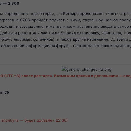
ов —
2,300
 определены новые герои, а в Бигваре продолжают кипеть страсти
оскресенье 07.06 пройдёт подкаст с ними, такое шоу нельзя пропу
подходят к завершению, и мы начинаем постепенно вводить самое 
с добычей рецептов и частей на S-грейд экипировку, Фринтезза, Н
 горячо любимых сольников), а также другие изменения. Со всеми
и обновлений информации на форуме, настоятельно рекомендую по
:00 (UTC+3) после рестарта. Возможны правки и дополнения — сл
до 79
з атрибута — будет добавлен 22.06)