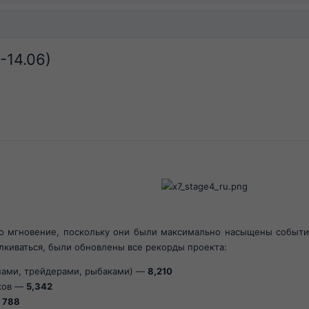
6-14.06)
о мгновение, поскольку они были максимально насыщены события
киваться, были обновлены все рекорды проекта:​
нами, трейдерами, рыбаками) —
8,210
оков —
5,342
—
788