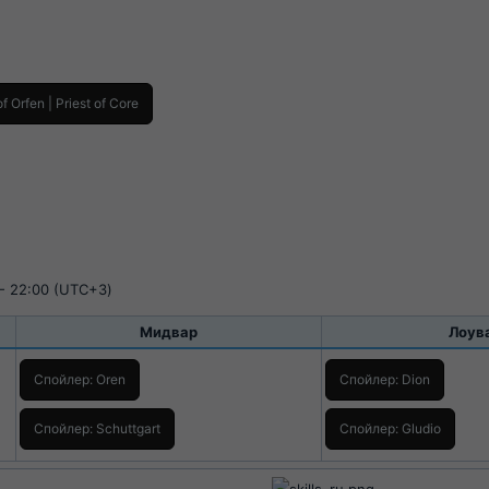
of Orfen | Priest of Core
- 22:00 (UTC+3)
Мидвар​
Лоува
Спойлер:
Oren
Спойлер:
Dion
Спойлер:
Schuttgart
Спойлер:
Gludio