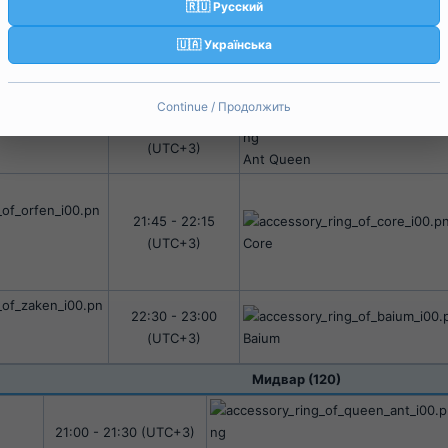
🇷🇺 Русский
🇺🇦 Українська
Среда​
Бигвар (120)​
Continue / Продолжить
21:15 - 21:45
(UTC+3)​
Ant Queen
21:45 - 22:15
(UTC+3)​
Core
22:30 - 23:00
(UTC+3)​
Baium
Мидвар (120)​
21:00 - 21:30 (UTC+3)​