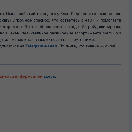
. Накал событий таков, что у Клан Лидеров явно накопилось
скать! Огромное спасибо, что остаётесь с нами и помогаете
интересное. В этом обновлении вас ждёт S-грейд экипировка
очной Закен, значительное расширение ассортимента Mem Coin
 деталями можно ознакомиться в патчноуте ниже.
дписаться на
Telegram-канал
. Помните, что знание — сила!​
едите за информацией
здесь
.