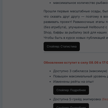
максимальное количество рыбак
Прошли первые масштабные осады, были
что сказать друг другу — поэтому в в
развивать проект! Разминочные этапы 
(без атрибута), улучшенный Hellbound 
Shop, баффы за рыбалку (всё для наших
Чтобы быть в курсе новых публикаций 
Спойлер:
Статистика
Обновление вступит в силу 08.06 в 17
Доступно 3 сабкласса (максимум)
Повышен максимальный уровень 
Изменены рейты на опыт
Спойлер:
Подробнее
Доступна S-грейд экипировка
(бе
Спойлер:
Подробнее