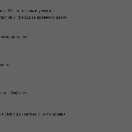
ка 0% на товары и услуги):
таллов S-грейда за древнюю адену
 за кристаллы
hoon:
итки с баффами
 Fishing Expertise с 19-го уровня