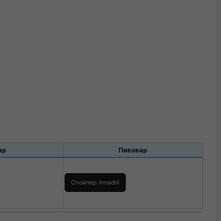
р​
Пивовар​
Спойлер:
Innadril