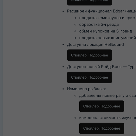
Расширен функционал Edgar (нацен
продажа гемстоунов и крис
обработка S-грейда
обмен купонов на S-грейд
продажа новых книг умений
Доступна локация Hellbound
Спойлер:
Подробнее
Доступен новый Рейд Босс — Typ
Спойлер:
Подробнее
Изменена рыбалка:
добавлены новые рагу и св
Спойлер:
Подробнее
изменена стоимость изучения
Спойлер:
Подробнее