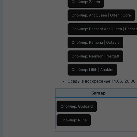
Спойлер:
Zaken
Спойлер:
Ant Queen | Orfen | Core
Спойлер:
Priest of Ant Queen | Priest 
Спойлер:
Ramona | Octavis
Спойлер:
Nermion | Nergatt
Спойлер:
Lilith | Anakim
Осады в воскресенье 14.06, 20:00 
Бигвар​
Спойлер:
Goddard
Спойлер:
Rune