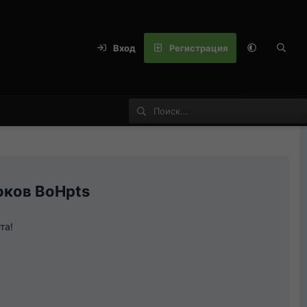
Вход
Регистрация
оков BoHpts
та!