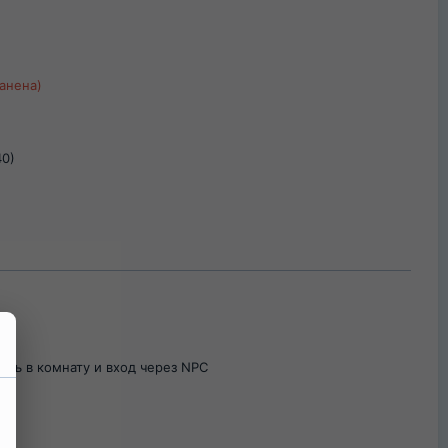
ранена)
0)
ерь в комнату и вход через NPC