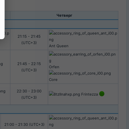
Четверг​
21:15 - 21:45
(UTC+3)​
Ant Queen
21:45 - 22:15
Orfen
(UTC+3)​
Core
22:30 - 23:00
Frintezza
(UTC+3)​
21:00 - 21:30 (UTC+3)​