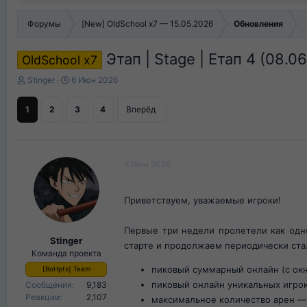
Форумы
[New] OldSchool x7 — 15.05.2026
Обновления
Этап | Stage | Етап 4 (08.0
OldSchool х7
А
Д
Stinger
6 Июн 2026
в
а
т
т
1
2
3
4
Вперёд
о
а
р
н
т
а
е
ч
6 Июн 2026
м
а
ы
л
а
Приветствуем, уважаемые игроки!
Первые три недели пролетели как одн
Stinger
старте и продолжаем периодически стал
Команда проекта
пиковый суммарный онлайн (с ок
[BoHpts] Team
пиковый онлайн уникальных игр
Сообщения
9,183
Реакции
2,107
максимальное количество арен 