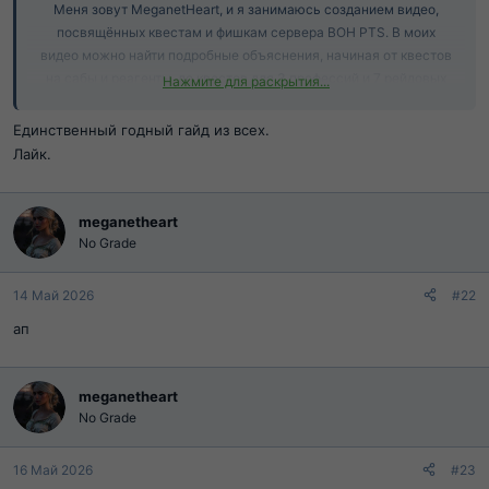
Меня зовут MeganetHeart, и я занимаюсь созданием видео,
посвящённых квестам и фишкам сервера BOH PTS. В моих
видео можно найти подробные объяснения, начиная от квестов
на сабы и реагенты, до квестов для 3 профессий и 7 рейдовых
Нажмите для раскрытия...
боссов. Я делаю акцент на выгодные игровые процессы и
секретные механики скиллов, которые помогут вам
Единственный годный гайд из всех.
прокачаться и оптимизировать вашу игру.
Лайк.
Здесь в теме вы сможете найти ссылки на мои видео, которые
meganetheart
помогут вам лучше понять и освоить все тонкости игрового
No Grade
процесса на BOH PTS.
14 Май 2026
#22
Мой Ютуб канал
ап
Мой тик ток канал
meganetheart
Квесты на нубл
No Grade
1 часть
2 часть
3 и 4 часть
16 Май 2026
#23