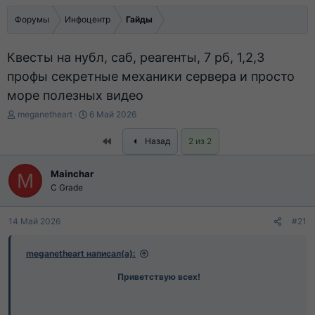
Форумы
Инфоцентр
Гайды
Квесты на нубл, саб, реагенты, 7 рб, 1,2,3
профы секретные механики сервера и просто
море полезных видео
А
Д
meganetheart
6 Май 2026
в
а
т
т
First
Назад
2 из 2
о
а
р
н
Mainchar
M
т
а
C Grade
е
ч
м
а
ы
л
14 Май 2026
#21
а
meganetheart написал(а):
Приветствую всех!