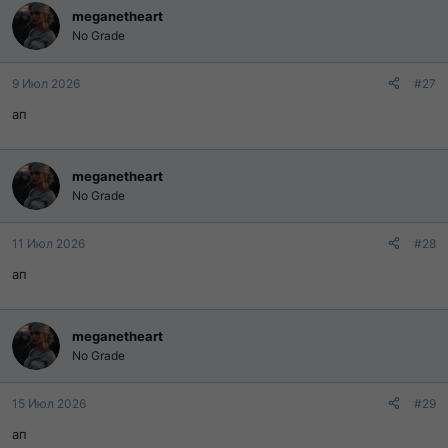
Механика захода к Белефу
Квесты на саб
meganetheart
1 часть
No Grade
2 часть
Древо классов Название Проф на 2 языках
2 часть ( Камаели )
9 Июл 2026
#27
Люди
ап
Эльфы
Квесты на 3 профу
Темные Эльфы
Квест на Divine Stone of Wisdom (Альянс с Кетрой)
Орки
Квест на Ice Crystal
meganetheart
Гномы
No Grade
Камаели
Гайд по цикло макросам
Гайд по цикло макросам
БАЗА по тв
11 Июл 2026
#28
Что такое Территориальные Войны
Квест на 2 профу
ап
Альтернативный квест на 2 профу за 10 минут и 9кк
Секретные Фишки и механики на сервере
Мой тик ток канал
Прохождение пайлаки 61-67
meganetheart
Ты неправильно ставишь тату магу
Прохождение Пайлаки за нее дают ПА на 3 дня на х7
No Grade
Как разогнать шанс крита абилкой у глада и тира
Ты неправильно бафаешь ПОВ магу
Доп умения за Holy Pomander ( БИШ / ШЕ / ЕЕ ) 3 профы
15 Июл 2026
#29
Как защититься от Дизарма берса
Holy Pomander 3 профа
Секретная механика Блаффа ТХ
ап